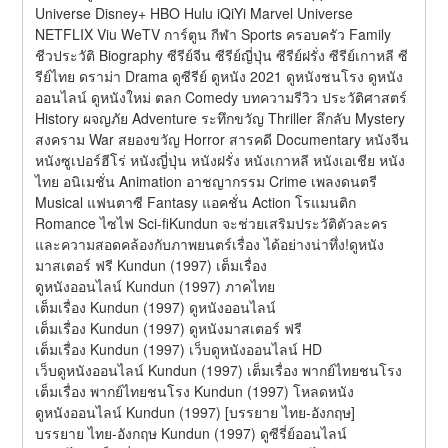
Universe Disney+ HBO Hulu iQiYi Marvel Universe 
NETFLIX Viu WeTV การ์ตูน กีฬา Sports ครอบครัว Family 
ชีวประวัติ Biography ซีรีย์จีน ซีรีย์ญี่ปุ่น ซีรีย์ฝรั่ง ซีรีย์เกาหลี ซี
รีย์ไทย ดราม่า Drama ดูซีรีย์ ดูหนัง 2021 ดูหนังชนโรง ดูหนัง
ออนไลน์ ดูหนังใหม่ ตลก Comedy บทความรีวิว ประวัติศาสตร์ 
History ผจญภัย Adventure ระทึกขวัญ Thriller ลึกลับ Mystery 
สงคราม War สยองขวัญ Horror สารคดี Documentary หนังจีน 
หนังซูเปอร์ฮีโร่ หนังญี่ปุ่น หนังฝรั่ง หนังเกาหลี หนังเอเชีย หนัง
ไทย อนิเมชั่น Animation อาชญากรรม Crime เพลงดนตรี 
Musical แฟนตาซี Fantasy แอคชั่น Action โรแมนติก 
Romance ไซไฟ Sci-fiKundun จะช่วยเสริมประวัติตัวละคร
และความสอดคล้องกับภาพยนตร์เรื่อง ได้อย่างน่าทึ่ง!ดูหนัง
มาสเตอร์ ฟรี Kundun (1997) เต็มเรื่อง
ดูหนังออนไลน์ Kundun (1997) ภาคไทย
เต็มเรื่อง Kundun (1997) ดูหนังออนไลน์
เต็มเรื่อง Kundun (1997) ดูหนังมาสเตอร์ ฟรี
เต็มเรื่อง Kundun (1997) เว็บดูหนังออนไลน์ HD
เว็บดูหนังออนไลน์ Kundun (1997) เต็มเรื่อง พากย์ไทยชนโรง
เต็มเรื่อง พากย์ไทยชนโรง Kundun (1997) โหลดหนัง
ดูหนังออนไลน์ Kundun (1997) [บรรยาย ไทย-อังกฤษ]
บรรยาย ไทย-อังกฤษ Kundun (1997) ดูซีรี่ย์ออนไลน์