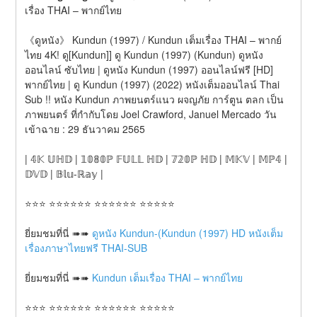
เรื่อง THAI – พากย์ไทย
《ดูหนัง》 Kundun (1997) / Kundun เต็มเรื่อง THAI – พากย์
ไทย 4K! ดู[Kundun]] ดู Kundun (1997) (Kundun) ดูหนัง
ออนไลน์ ซับไทย | ดูหนัง Kundun (1997) ออนไลน์ฟรี [HD] 
พากย์ไทย | ดู Kundun (1997) (2022) หนังเต็มออนไลน์ Thai 
Sub !! หนัง Kundun ภาพยนตร์แนว ผจญภัย การ์ตูน ตลก เป็น 
ภาพยนตร์ ที่กำกับโดย Joel Crawford, Januel Mercado วัน
เข้าฉาย : 29 ธันวาคม 2565
| 𝟜𝕂 𝕌ℍ𝔻 | 𝟙𝟘𝟠𝟘ℙ 𝔽𝕌𝕃𝕃 ℍ𝔻 | 𝟟𝟚𝟘ℙ ℍ𝔻 | 𝕄𝕂𝕍 | 𝕄ℙ𝟜 | 
𝔻𝕍𝔻 | 𝔹𝕝𝕦-ℝ𝕒𝕪 |
⭐⭐⭐ ⭐⭐⭐⭐⭐⭐ ⭐⭐⭐⭐⭐⭐ ⭐⭐⭐⭐⭐
ยี่ยมชมที่นี่ ➠➠ 
ดูหนัง Kundun-(Kundun (1997) HD หนังเต็ม
เรื่องภาษาไทยฟรี THAI-SUB
ยี่ยมชมที่นี่ ➠➠ 
Kundun เต็มเรื่อง THAI – พากย์ไทย
⭐⭐⭐ ⭐⭐⭐⭐⭐⭐ ⭐⭐⭐⭐⭐⭐ ⭐⭐⭐⭐⭐