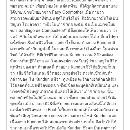
พยายามจะฆ่า เพื่อขโมยเงิน แต่สุดท้าย  ก็ได้ผูกมิตรกับเขาและ
ได้ช่วยเขาขโมยยาจาก Fairy Godmother เมื่อ ถามว่า  
สามารถจะหยิบยาที่ชั้นบนสุดได้หรือไม่?  ก็อธิบายว่ามันไม่เป็น
ปัญหา โดยอวดว่า “หนึ่งในเก้าชีวิตของฉัน ฉันเป็นแมวขโมย
ของ Santiago de Compostela!” นี่จึงแสดงให้เห็นว่าแม้ว่า  จะ
จดจำชีวิตในอดีตของเขาได้ แต่ตัวตนของเขาก็ได้เปลี่ยนไปทุก
ครั้งที่เขาเริ่มต้นชีวิตใหม่…อย่างไรก็ตาม ตัวอย่าง Kundun มี
ความขัดแย้งกับกฎข้อนี้ ในขณะที่ภาพยนตร์เรื่องอื่นๆ ในแฟรน
ไชส์ ได้อ้างถึง  ที่มีเก้าชีวิตมาก่อน Kundun ภาค 2 จึงจะต้อง
จัดการกับปฏิกิริยาของ  โดยตรงต่อการเรียนรู้ว่าเขาอยู่ในชีวิต
สุดท้ายของเขา ด้วยเหตุนี้ ตัวอย่าง Kundun จึงได้อธิบายสั้นๆ 
ว่า  เสียชีวิตในแต่ละชีวิตของเขาอย่างไร ตรงกันข้ามกับคำ
กล่าวของ  ใน Kundun แม้ว่า  ดูเหมือนจะรักษาเอกลักษณ์เดิม
ไว้ตลอดทั้งแปดชีวิตของเขา ซึ่งมีชื่อและบุคลิกที่เหมือนกัน และ
บางครั้งก็สวมชุดเดียวกัน นี่แสดงให้เห็นว่าเก้าชีวิตของ  นั้น
คล้ายกับชีวิตในวิดีโอเกมมากกว่า ซึ่งเขาจะกลับมาด้วยวิธีเดิม
ทุกครั้ง แม้ว่าอาจจะมีวิธีที่อธิบายความคลาดเคลื่อนนี้ได้ดีกว่า 
แต่ทั้งเก้าชีวิตของ  in Boot ก็เป็นการย้อนกลับไปพร้อมกับความ
ขัดแย้งอื่นๆ อีกหลายประการระหว่างแฟรนไชส์ Kundun และ
เนื่องจาก Kundun ได้ปล่อยเฉพาะตัวอย่างเท่านั้น จึงเป็นไปได้
ว่าภาคแยกนี้อาจจะไม่ขัดแย้งกับ Kundun ซึ่งจะเป็นเหตุการณ์