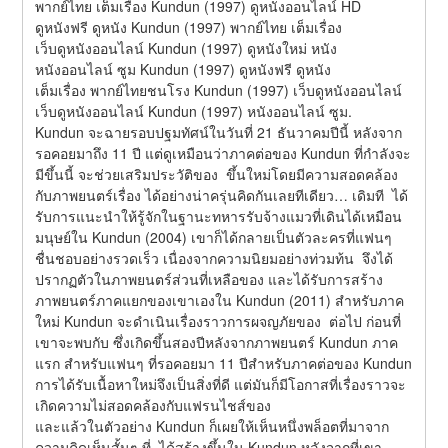
พากย์ไทย เต็มเรื่อง Kundun (1997) ดูหนังออนไลน์ HD
ดูหนังฟรี ดูหนัง Kundun (1997) พากย์ไทย เต็มเรื่อง
เว็บดูหนังออนไลน์ Kundun (1997) ดูหนังใหม่ หนัง
หนังออนไลน์ ซูม Kundun (1997) ดูหนังฟรี ดูหนัง
เต็มเรื่อง พากย์ไทยชนโรง Kundun (1997) เว็บดูหนังออนไลน์
เว็บดูหนังออนไลน์ Kundun (1997) หนังออนไลน์ ซูม.
Kundun จะฉายรอบปฐมทัศน์ในวันที่ 21 ธันวาคมปีนี้ หลังจาก
รอคอยมาถึง 11 ปี แต่ดูเหมือนว่าภาคต่อของ Kundun ที่กำลังจะ
มีขึ้นนี้ จะช่วยเสริมประวัติของ  ขึ้นใหม่โดยมีความสอดคล้อง
กับภาพยนตร์เรื่อง ได้อย่างน่าครุ่นคิดกันเลยทีเดียว… เดิมที  ได้
รับการแนะนำให้รู้จักในฐานะทหารรับจ้างแมวที่เดินได้เหมือน
มนุษย์ใน Kundun (2004) เขาก็ได้กลายเป็นตัวละครที่แฟนๆ 
ชื่นชอบอย่างรวดเร็ว เนื่องจากความนิยมอย่างท่วมท้น  จึงได้
ปรากฏตัวในภาพยนตร์ส่วนที่เหลือของ และได้รับการสร้าง
ภาพยนตร์ภาคแยกของเขาเองใน Kundun (2011) สำหรับภาค
ใหม่ Kundun จะดำเนินเรื่องราวการผจญภัยของ  ต่อไป ก่อนที่
เขาจะพบกับ ซึ่งเกิดขึ้นสองปีหลังจากภาพยนตร์ Kundun ภาค
แรก สำหรับแฟนๆ ที่รอคอยมา 11 ปีสำหรับภาคต่อของ Kundun 
การได้รับเนื้อหาใหม่จึงเป็นสิ่งที่ดี แต่มันก็มีโอกาสที่เรื่องราวจะ
เกิดความไม่สอดคล้องกับแฟรนไชส์ของ
และแล้วในตัวอย่าง Kundun ก็เผยให้เห็นหนึ่งพล็อตที่มาจาก
ความคิดเห็นสั้นๆ ที่  ได้สร้างขึ้นใน Kundun หลังจากที่เขา