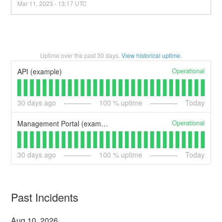
Mar
11
,
2023
-
13:17
UTC
Uptime over the past
30
days.
View historical uptime.
Operational
API (example)
30
days ago
100
% uptime
Today
Operational
Management Portal (example)
30
days ago
100
% uptime
Today
Past Incidents
Aug
10
,
2026