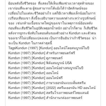
ย้อนหลังถึงชีวิตของ  ที่แสดงให้เห็นเพียงช่วงเวลาสุดท้ายของ
เขาก่อนที่จะตาย ผู้ชมสามารถโต้แย้งได้ว่าอัตลักษณ์ของ  
เปลี่ยนไปในแต่ละชีวิตอย่างไร แต่ก็มีเวลาเพียงเล็กน้อยในการ
เปรียบเทียบเขา สิ่งนี้จะอธิบายความแตกต่างระหว่างรูปลักษณ์
ของ  เช่นกล้ามเนื้อขนาดใหญ่ของเขาในเหตุการณ์ย้อนหลัง
ก่อนที่จะเสียชีวิตในอุบัติเหตุยกน้ำหนัก อย่างไรก็ตาม  ก็เสียชีวิต
หลังจากถูกระฆังทับในตอนต้นของตัวอย่าง Kundun และตัวตน
ของเขาก็ไม่เปลี่ยนแปลงเลย เป็นการยืนยันว่าเก้าชีวิตของ  น่า
จะเป็น Kundun ในภาคล่าสุดนี้
TagsKundun (1997) [Kundun] ออนไลน์โดยสมบูรณ์ในปี
Kundun (1997) [Kundun] สำหรับภาพยนตร์ฟรี
Kundun (1997) [Kundun] ดูภาพยนตร์
Kundun (1997) [Kundun] ฟิล์มสมบูรณ์ USA
Kundun (1997) [Kundun] ออนไลน์อย่างสมบูรณ์ในปี
Kundun (1997) [Kundun] ออนไลน์
Kundun (1997) [Kundun] ออนไลน์ฟรี
Kundun (1997) [Kundun] ภาษาเยอรมันแบบเต็มสตรีม
Kundun (1997) [Kundun] (2022) สตรีมเยอรมัน HD ออนไลน์
Kundun (1997) [Kundun] สตรีมโรงภาพยนตร์ไทยแลนด์
Kundun (1997) [Kundun] สํานักงานกล่องภาพยนตร์